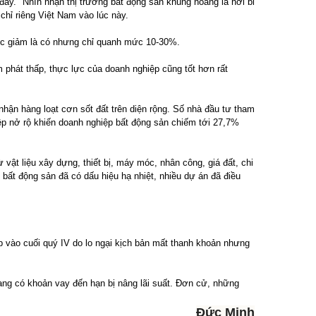
y. "Nhìn nhận thị trường bất động sản khủng hoảng là hơi bi
 chỉ riêng Việt Nam vào lúc này.
mức giảm là có nhưng chỉ quanh mức 10-30%.
phát thấp, thực lực của doanh nghiệp cũng tốt hơn rất
hận hàng loạt cơn sốt đất trên diện rộng. Số nhà đầu tư tham
iệp nở rộ khiến doanh nghiệp bất động sản chiếm tới 27,7%
vật liệu xây dựng, thiết bị, máy móc, nhân công, giá đất, chi
 bất động sản đã có dấu hiệu hạ nhiệt, nhiều dự án đã điều
p vào cuối quý IV do lo ngại kịch bản mất thanh khoản nhưng
đang có khoản vay đến hạn bị nâng lãi suất. Đơn cử, những
Đức Minh