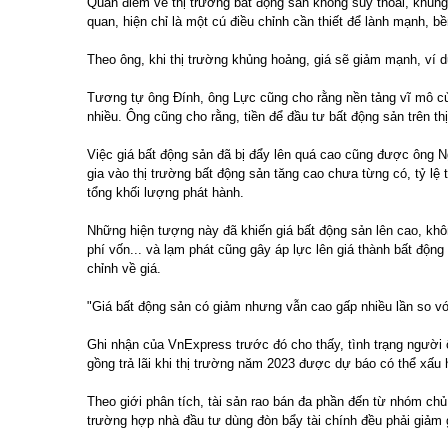
Quan điểm về thị trường bất động sản không suy thoái, khủn
quan, hiện chỉ là một cú điều chỉnh cần thiết để lành mạnh, b
Theo ông, khi thị trường khủng hoảng, giá sẽ giảm mạnh, ví
Tương tự ông Đính, ông Lực cũng cho rằng nền tảng vĩ mô củ
nhiều. Ông cũng cho rằng, tiền để đầu tư bất động sản trên t
Việc giá bất động sản đã bị đẩy lên quá cao cũng được ông N
gia vào thị trường bất động sản tăng cao chưa từng có, tỷ lệ
tổng khối lượng phát hành.
Những hiện tượng này đã khiến giá bất động sản lên cao, khôn
phí vốn... và lạm phát cũng gây áp lực lên giá thành bất độn
chỉnh về giá.
"Giá bất động sản có giảm nhưng vẫn cao gấp nhiều lần so với
Ghi nhận của VnExpress trước đó cho thấy, tình trạng người 
gồng trả lãi khi thị trường năm 2023 được dự báo có thể xấu 
Theo giới phân tích, tài sản rao bán đa phần đến từ nhóm chủ
trường hợp nhà đầu tư dùng đòn bẩy tài chính đều phải giảm g