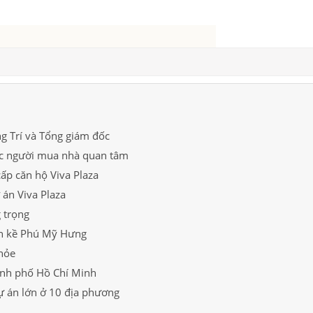
g Trí và Tổng giám đốc
ợc người mua nhà quan tâm
cấp căn hộ Viva Plaza
 án Viva Plaza
 trọng
iền kề Phú Mỹ Hưng
khỏe
ành phố Hồ Chí Minh
ự án lớn ở 10 địa phương