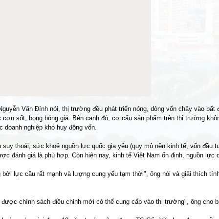
Nguyễn Văn Đính nói, thị trường đều phát triển nóng, dòng vốn chảy vào bấ
các cơn sốt, bong bóng giá. Bên cạnh đó, cơ cấu sản phẩm trên thị trường khô
Các doanh nghiệp khó huy động vốn.
u suy thoái, sức khoẻ nguồn lực quốc gia yếu (quy mô nền kinh tế, vốn đầu tư,
ược đánh giá là phù hợp. Còn hiện nay, kinh tế Việt Nam ổn định, nguồn lực q
bởi lực cầu rất mạnh và lượng cung yếu tạm thời", ông nói và giải thích tín
i được chính sách điều chỉnh mới có thể cung cấp vào thị trường", ông cho b