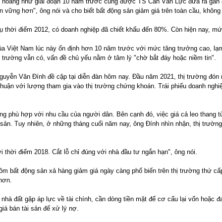
g hoảng như giai đoạn 10 năm trước cũng được TS Cấn Văn Lực đưa ra gần đâ
ền vững hơn", ông nói và cho biết bất động sản giảm giá trên toàn cầu, không
 dụ thời điểm 2012, có doanh nghiệp đã chiết khấu đến 80%. Còn hiện nay, 
a Việt Nam lúc này ổn định hơn 10 năm trước với mức tăng trưởng cao, lạm 
hị trường vẫn có, vấn đề chủ yếu nằm ở tâm lý "chờ bắt đáy hoặc niềm tin".
guyễn Văn Đính đề cập tại diễn đàn hôm nay. Đầu năm 2021, thị trường đón n
 thuận với lượng tham gia vào thị trường chứng khoán. Trái phiếu doanh ngh
g phù hợp với nhu cầu của người dân. Bên cạnh đó, việc giá cả leo thang từ 
g sản. Tuy nhiên, ở những tháng cuối năm nay, ông Đính nhìn nhận, thị trường
 thời điểm 2018. Cắt lỗ chỉ đúng với nhà đầu tư ngắn hạn", ông nói.
ôm bất động sản xả hàng giảm giá ngày càng phổ biến trên thị trường thứ cấ
hơn.
 nhà đất gặp áp lực về tài chính, cần dòng tiền mặt để cơ cấu lại vốn hoặc 
iá bán tài sản để xử lý nợ.