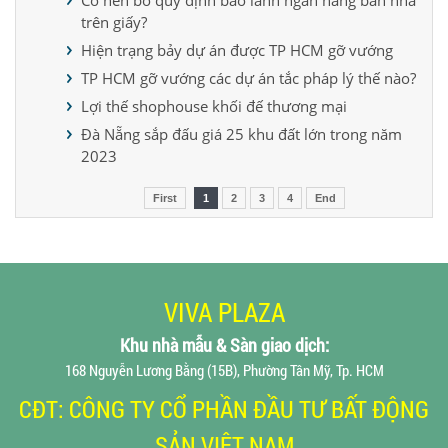
trên giấy?
Hiện trạng bảy dự án được TP HCM gỡ vướng
TP HCM gỡ vướng các dự án tắc pháp lý thế nào?
Lợi thế shophouse khối đế thương mại
Đà Nẵng sắp đấu giá 25 khu đất lớn trong năm
2023
First
1
2
3
4
End
VIVA PLAZA
Khu nhà mẫu & Sàn giao dịch
:
168 Nguyễn Lương Bằng (15B), Phường Tân Mỹ, Tp. HCM
CĐT: CÔNG TY CỔ PHẦN ĐẦU TƯ BẤT ĐỘNG
SẢN VIỆT NAM