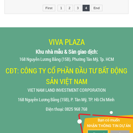
First
1
2
3
4
End
VIVA PLAZA
Khu nhà mẫu & Sàn giao dịch
:
168 Nguyễn Lương Bằng (15B), Phường Tân Mỹ, Tp. HCM
CĐT: CÔNG TY CỔ PHẦN ĐẦU TƯ BẤT ĐỘNG
SẢN VIỆT NAM
VIET NAM LAND INVESTMENT CORPORATION
168 Nguyễn Lương Bằng (15B), P. Tân Mỹ, TP. Hồ Chí Minh
Điện thoại: 0825 968 768
Bạn có muốn
NHẬN THÔNG TIN DỰ ÁN