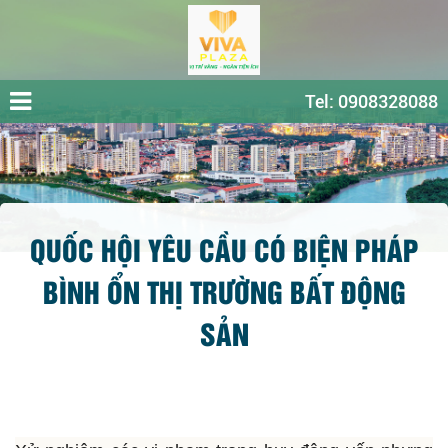
Tel: 0908328088
QUỐC HỘI YÊU CẦU CÓ BIỆN PHÁP
BÌNH ỔN THỊ TRƯỜNG BẤT ĐỘNG
SẢN