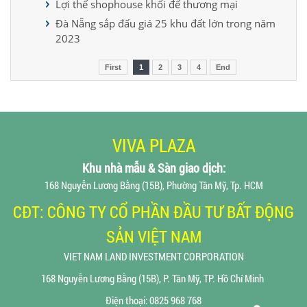
Lợi thế shophouse khối đế thương mại
Đà Nẵng sắp đấu giá 25 khu đất lớn trong năm
2023
First
1
2
3
4
End
VIVA PLAZA
Khu nhà mẫu & Sàn giao dịch
:
168 Nguyễn Lương Bằng (15B), Phường Tân Mỹ, Tp. HCM
CĐT: CÔNG TY CỔ PHẦN ĐẦU TƯ BẤT ĐỘNG
SẢN VIỆT NAM
VIET NAM LAND INVESTMENT CORPORATION
168 Nguyễn Lương Bằng (15B), P. Tân Mỹ, TP. Hồ Chí Minh
Điện thoại: 0825 968 768