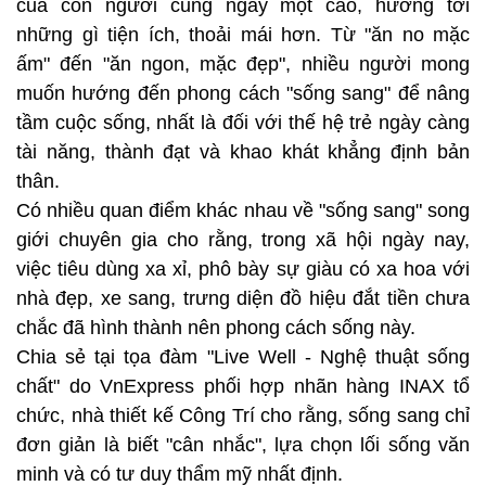
của con người cũng ngày một cao, hướng tới
những gì tiện ích, thoải mái hơn. Từ "ăn no mặc
ấm" đến "ăn ngon, mặc đẹp", nhiều người mong
muốn hướng đến phong cách "sống sang" để nâng
tầm cuộc sống, nhất là đối với thế hệ trẻ ngày càng
tài năng, thành đạt và khao khát khẳng định bản
thân.
Có nhiều quan điểm khác nhau về "sống sang" song
giới chuyên gia cho rằng, trong xã hội ngày nay,
việc tiêu dùng xa xỉ, phô bày sự giàu có xa hoa với
nhà đẹp, xe sang, trưng diện đồ hiệu đắt tiền chưa
chắc đã hình thành nên phong cách sống này.
Chia sẻ tại tọa đàm "Live Well - Nghệ thuật sống
chất" do VnExpress phối hợp nhãn hàng INAX tổ
chức, nhà thiết kế Công Trí cho rằng, sống sang chỉ
đơn giản là biết "cân nhắc", lựa chọn lối sống văn
minh và có tư duy thẩm mỹ nhất định.