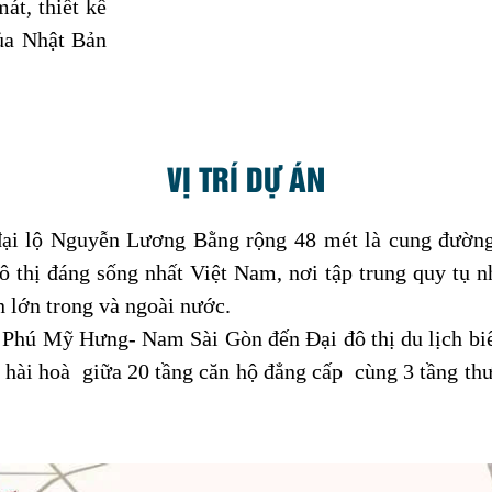
át, thiết kế
của Nhật Bản
VỊ TRÍ DỰ ÁN
đại lộ Nguyễn Lương Bằng rộng 48 mét là cung đườn
thị đáng sống nhất Việt Nam, nơi tập trung quy tụ n
n lớn trong và ngoài nước.
 Phú Mỹ Hưng- Nam Sài Gòn đến Đại đô thị du lịch biể
p hài hoà giữa 20 tầng căn hộ đẳng cấp cùng 3 tầng t