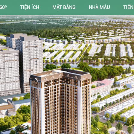
60º
TIỆN ÍCH
MẶT BẰNG
NHÀ MẪU
TIẾN