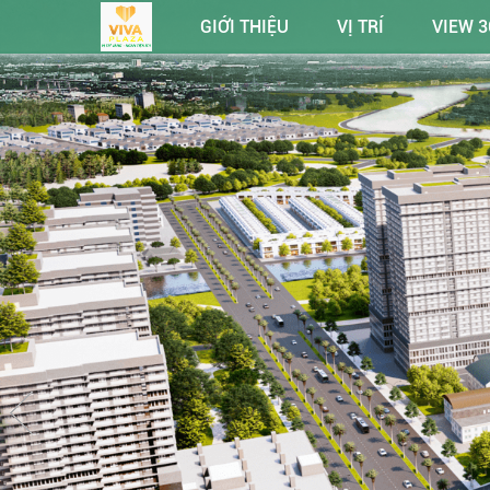
GIỚI THIỆU
VỊ TRÍ
VIEW 3