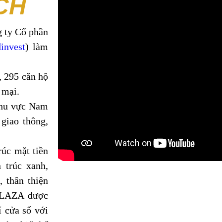
CH
g ty Cổ phần
invest
) làm
, 295 căn hộ
 mại.
 khu vực Nam
 giao thông,
rúc mặt tiền
 trúc xanh,
, thân thiện
PLAZA được
í cửa sổ với